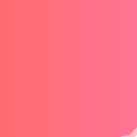
Nouveau champ
J'ai lu et j'accepte la
politique de
confidentialité du site.
ENVOYER
=
2 + 14