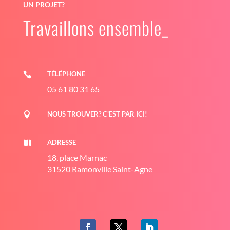
UN PROJET?
Travaillons ensemble_
TÉLÉPHONE

05 61 80 31 65
NOUS TROUVER? C'EST PAR ICI!

ADRESSE

18, place Marnac
31520 Ramonville Saint-Agne