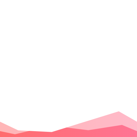
Votre site web est-il concerné par les
obligations légales en matière
d’accessibilité numérique? On vous dit
tout!
« Entrées précédentes