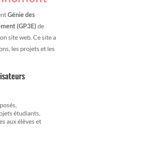
ent
Génie des
nement (GP3E)
de
on site web. Ce site a
ns, les projets et les
lisateurs
oposés,
ojets étudiants,
es aux élèves et