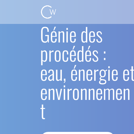
Génie des
procédés :
eau, énergie e
environnemen
t