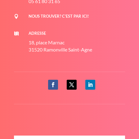
05 61 80 31 65
NOUS TROUVER? C'EST PAR ICI!

ADRESSE

18, place Marnac
31520 Ramonville Saint-Agne