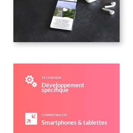

TECHNIQUE
Développement
spécifique

COMPATIBILITÉ
Smartphones & tablettes