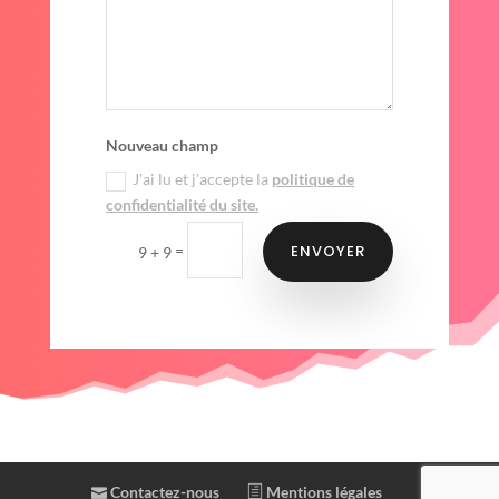
Nouveau champ
J'ai lu et j'accepte la
politique de
confidentialité du site.
ENVOYER
=
9 + 9
Contactez-nous
Mentions légales