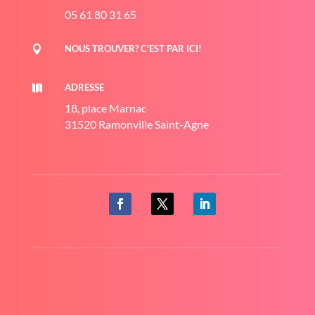
05 61 80 31 65
NOUS TROUVER? C'EST PAR ICI!

ADRESSE

18, place Marnac
31520 Ramonville Saint-Agne