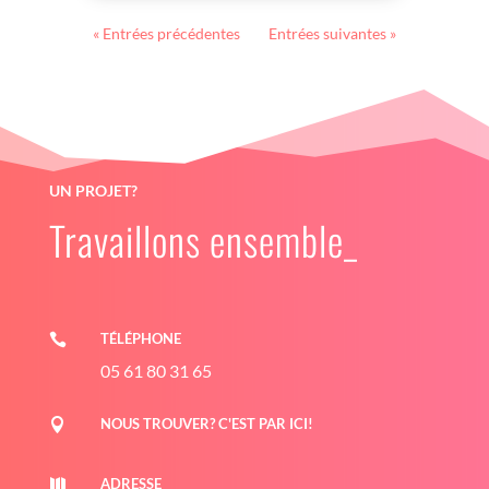
« Entrées précédentes
Entrées suivantes »
UN PROJET?
Travaillons ensemble_
TÉLÉPHONE

05 61 80 31 65
NOUS TROUVER? C'EST PAR ICI!

ADRESSE
